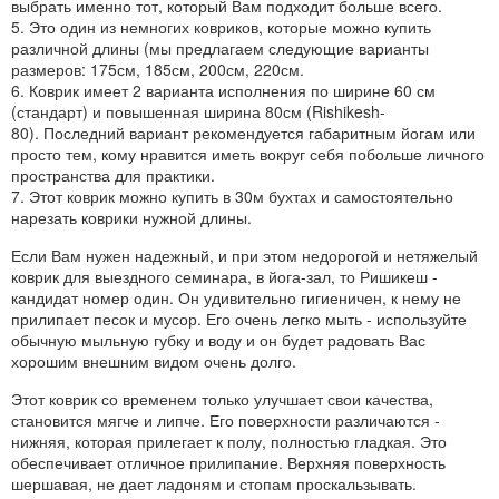
выбрать именно тот, который Вам подходит больше всего.
5. Это один из немногих ковриков, которые можно купить
различной длины (мы предлагаем следующие варианты
размеров: 175см, 185см, 200см, 220см.
6. Коврик имеет 2 варианта исполнения по ширине 60 см
(стандарт) и повышенная ширина 80см (
Rishikesh-
80
). Последний вариант рекомендуется габаритным йогам или
просто тем, кому нравится иметь вокруг себя побольше личного
пространства для практики.
7. Этот коврик можно
купить в 30м бухтах
и самостоятельно
нарезать коврики нужной длины.
Если Вам нужен надежный, и при этом недорогой и нетяжелый
коврик для выездного семинара, в йога-зал, то Ришикеш -
кандидат номер один. Он удивительно гигиеничен, к нему не
прилипает песок и мусор. Его очень легко мыть - используйте
обычную мыльную губку и воду и он будет радовать Вас
хорошим внешним видом очень долго.
Этот коврик со временем только улучшает свои качества,
становится мягче и липче. Его поверхности различаются -
нижняя, которая прилегает к полу, полностью гладкая. Это
обеспечивает отличное прилипание. Верхняя поверхность
шершавая, не дает ладоням и стопам проскальзывать.