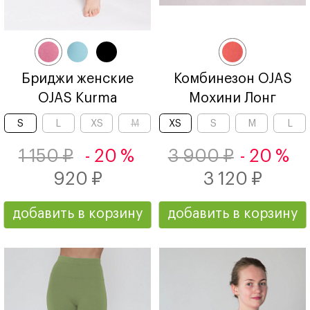
Бриджи женские
Комбинезон OJAS
OJAS Kurma
Мохини Лонг
S
L
XS
M
XS
S
M
L
1 150 ₽
- 20 %
3 900 ₽
- 20 %
920 ₽
3 120 ₽
добавить в корзину
добавить в корзину