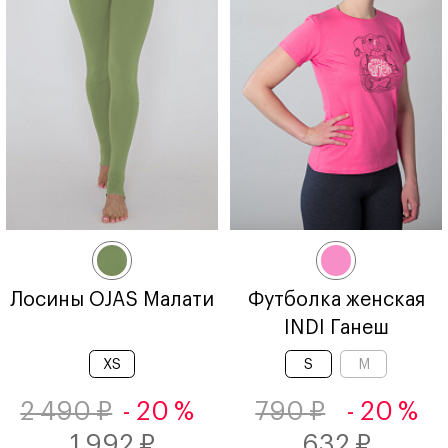
Лосины OJAS Малати
Футболка женская
INDI Ганеш
XS
S
M
2 490 ₽
- 20 %
790 ₽
- 20 %
1 992 ₽
632 ₽