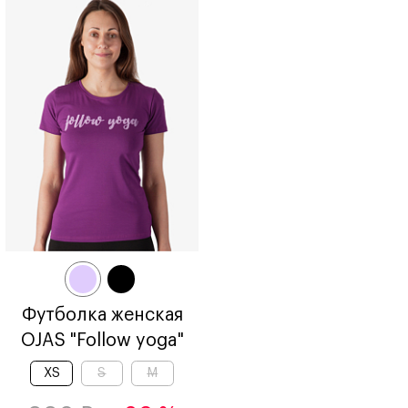
Футболка женская
OJAS "Follow yoga"
XS
S
M