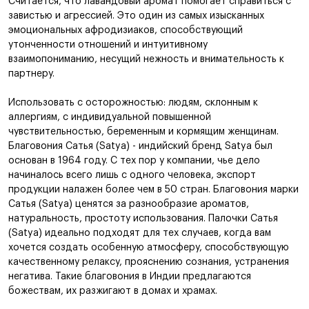
Считается, что лавандовый аромат помогает справиться с
завистью и агрессией. Это один из самых изысканных
эмоциональных афродизиаков, способствующий
утонченности отношений и интуитивному
взаимопониманию, несущий нежность и внимательность к
партнеру.
Использовать с осторожностью: людям, склонным к
аллергиям, с индивидуальной повышенной
чувствительностью, беременным и кормящим женщинам.
Благовония Сатья (Satya) - индийский бренд Satya был
основан в 1964 году. С тех пор у компании, чье дело
начиналось всего лишь с одного человека, экспорт
продукции налажен более чем в 50 стран. Благовония марки
Сатья (Satya) ценятся за разнообразие ароматов,
натуральность, простоту использования. Палочки Сатья
(Satya) идеально подходят для тех случаев, когда вам
хочется создать особенную атмосферу, способствующую
качественному релаксу, прояснению сознания, устранения
негатива. Такие благовония в Индии предлагаются
божествам, их разжигают в домах и храмах.