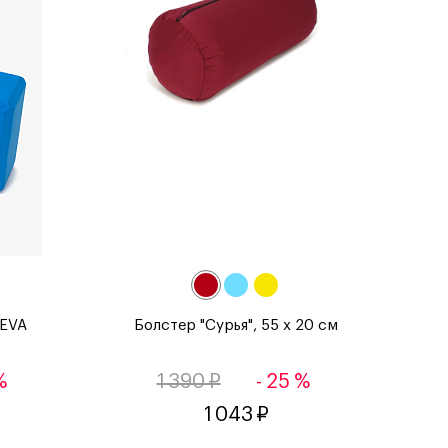
 EVA
Болстер "Сурья", 55 х 20 см
%
1 390 ₽
- 25 %
1 043 ₽