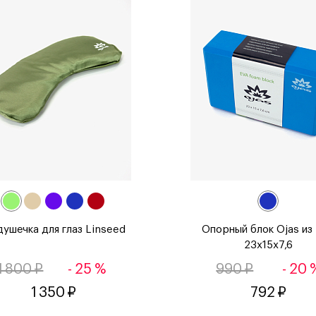
ушечка для глаз Linseed
Опорный блок Ojas из
23х15х7,6
1 800 ₽
- 25 %
990 ₽
- 20 
1 350 ₽
792 ₽