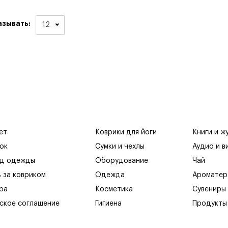
азывать:
12
ет
Коврики для йоги
Книги и ж
ок
Сумки и чехлы
Аудио и в
яд одежды
Оборудование
Чай
ь за ковриком
Одежда
Ароматер
ра
Косметика
Сувениры
ское соглашение
Гигиена
Продукты