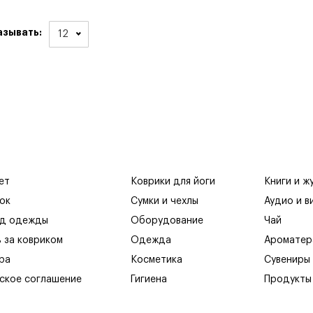
азывать:
12
ет
Коврики для йоги
Книги и ж
ок
Сумки и чехлы
Аудио и в
яд одежды
Оборудование
Чай
ь за ковриком
Одежда
Ароматер
ра
Косметика
Сувениры
ское соглашение
Гигиена
Продукты