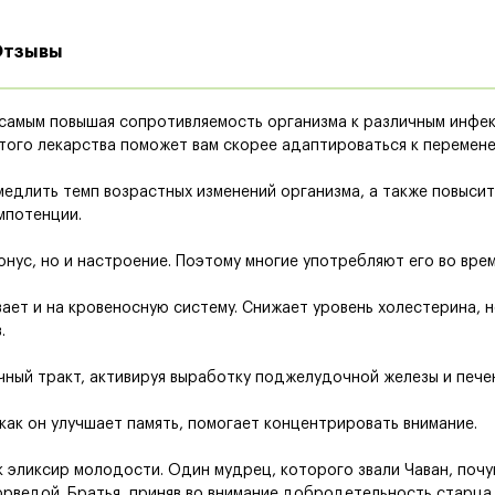
Отзывы
м самым повышая сопротивляемость организма к различным инфек
того лекарства поможет вам скорее адаптироваться к перемене
медлить темп возрастных изменений организма, а также повысит
мпотенции.
онус, но и настроение. Поэтому многие употребляют его во вре
ает и на кровеносную систему. Снижает уровень холестерина, 
.
чный тракт, активируя выработку поджелудочной железы и пече
 как он улучшает память, помогает концентрировать внимание.
к эликсир молодости. Один мудрец, которого звали Чаван, поч
рведой. Братья, приняв во внимание добродетельность старца,