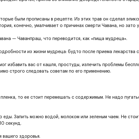
оторые были прописаны в рецепте. Из этих трав он сделал элик
ория, конечно, умалчивает о причинах смерти Чавана, но зато у
авана — Чаванпраш, что переводится, как «пища мудреца».
одробности из жизни мудреца: будто после приема лекарства 
мог избавить вас от кашля, простуды, излечить проблемы беспло
имо строго следовать советам по его применению.
 пленка, то ее стоит перемешать с содержимым. Не надо пугать
о еды. Запить можно водой, молоком или зеленым чаем. Не стои
10 секунд.
я вашего здоровья.