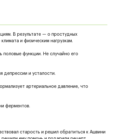
циям. В результате — о простудных
 климата и физическим нагрузкам.
ь половые функции. Не случайно его
мя депрессии и усталости.
нормализует артериальное давление, что
ни ферментов.
увствовал старость и решил обратиться к Ашвини
 решили ему помочь и подарили рецепт