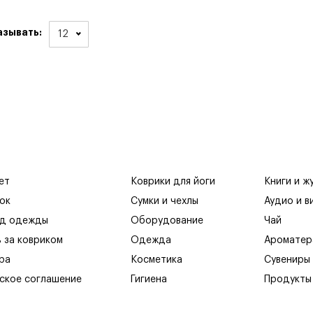
азывать:
12
ет
Коврики для йоги
Книги и ж
ок
Сумки и чехлы
Аудио и в
яд одежды
Оборудование
Чай
ь за ковриком
Одежда
Ароматер
ра
Косметика
Сувениры
ское соглашение
Гигиена
Продукты