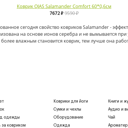
Коврик OJAS Salamander Comfort 60*0,6см
9590 ₽
7672
₽
ованное сегодня свойство ковриков Salamander - эффе
изована на основе ионов серебра и не вымывается при 
 более влажным становится коврик, тем лучше она работ
ет
Коврики для йоги
Книги и ж
ок
Сумки и чехлы
Аудио и в
яд одежды
Оборудование
Чай
ь за ковриком
Одежда
Ароматер