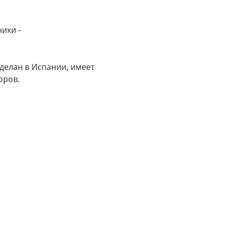
ики -
сделан в Испании, имеет
оров.