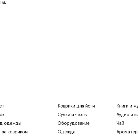
та.
ет
Коврики для йоги
Книги и ж
ок
Сумки и чехлы
Аудио и в
яд одежды
Оборудование
Чай
ь за ковриком
Одежда
Ароматер