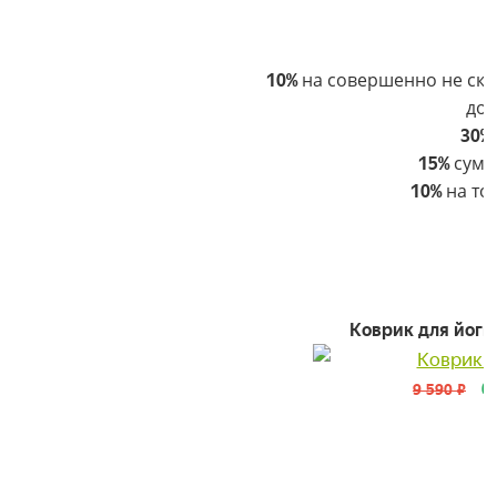
на совершенно не ско
10%
до
30%
сумк
15%
на то
10%
Коврик для йоги
6
9 590 ₽