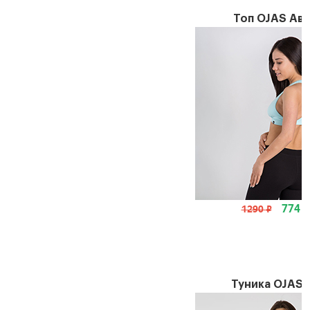
Топ OJAS Ав
774 
1290 ₽
Туника OJAS 