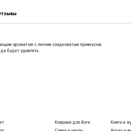
Отзывы
ающим ароматом с легким сладковатым привкусом.
да будет удивлять.
ет
Коврики для йоги
Книги и ж
ок
Сумки и чехлы
Аудио и в