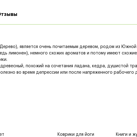
Отзывы
е Дерево), является очень почитаемым деревом, родом из Южно
редь лимонен), немного схожих ароматов и потому имеют схожие
ики.
ревесный, похожий на сочетания ладана, кедра, душистой трав
полезно во время депрессии или после напряженного рабочего д
ет
Коврики для йоги
Книги и ж