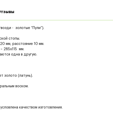
Отзывы
гвозди - золотые “Пули”).
ской стопы.
20 мм, расстояние 10 мм.
– 285х115 мм.
аются одна в другую.
т золото (латунь).
ральным воском.
условлена качеством изготовления.