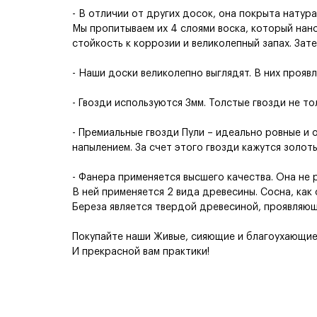
- В отличии от других досок, она покрыта натур
Мы пропитываем их 4 слоями воска, который нан
стойкость к коррозии и великолепный запах. Зат
- Наши доски великолепно выглядят. В них прояв
- Гвозди используются 3мм. Толстые гвозди не тол
- Премиальные гвозди Пули – идеально ровные и 
напылением. За счет этого гвозди кажутся золот
- Фанера применяется высшего качества. Она не р
В ней применяется 2 вида древесины. Сосна, как
Береза является твердой древесиной, проявляющ
Покупайте наши Живые, сияющие и благоухающие д
И прекрасной вам практики!