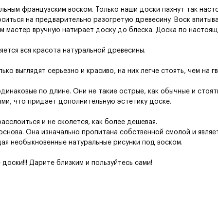
альным французским воском. Только наши доски пахнут так наст
оситься на предварительно разогретую древесину. Воск впитыв
ем мастер вручную натирает доску до блеска. Доска по настоящ
ляется вся красота натуральной древесины.
ько выглядят серьезно и красиво, на них легче стоять, чем на гв
одинаковые по длине. Они не такие острые, как обычные и стоят
ыми, что придает дополнительную эстетику доске.
асслоиться и не сколется, как более дешевая.
 основа. Она изначально пропитана собственной смолой и являе
ая необыкновенные натуральные рисунки под воском.
оски!!! Дарите близким и пользуйтесь сами!