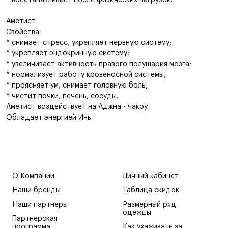
* восстанавливает пocлe физичeckих нагрузок.
Аметист
Свойства:
* снимает стресс, укрепляет нервную систему;
* укрепляет эндокринную систему;
* увеличивает активность правого полушария мозга;
* нормализует работу кровеносной системы;
* проясняет ум, снимает головную боль;
* чистит почки, печень, сосуды.
Аметист воздействует на Аджна - чакру.
Обладает энергией Инь.
О Компании
Личный кабинет
Наши бренды
Таблица скидок
Наши партнеры
Размерный ряд
одежды
Партнерская
программа
Как ухаживать за