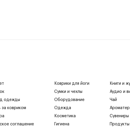
ет
Коврики для йоги
Книги и ж
ок
Сумки и чехлы
Аудио и в
яд одежды
Оборудование
Чай
ь за ковриком
Одежда
Ароматер
ра
Косметика
Сувениры
ское соглашение
Гигиена
Продукты