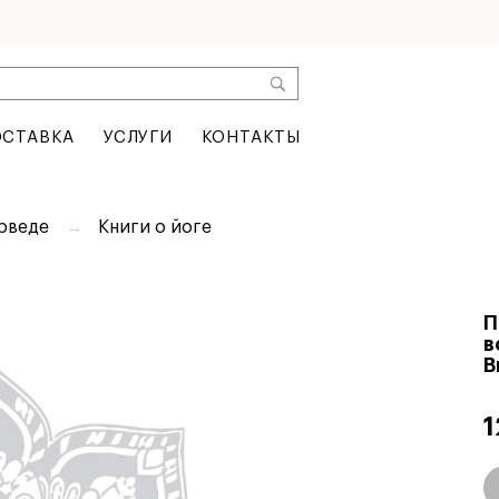
СТАВКА
УСЛУГИ
КОНТАКТЫ
юрведе
Книги о йоге
П
в
В
1