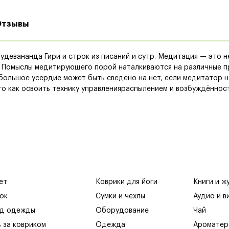
Отзывы
девананда Гири и строк из писаний и сутр. Медитация — это не 
 Помыслы медитирующего порой наталкиваются на различные пр
большое усердие может быть сведено на нет, если медитатор н
о как освоить технику управленияраспылением и возбуждённос
ет
Коврики для йоги
Книги и ж
ок
Сумки и чехлы
Аудио и в
яд одежды
Оборудование
Чай
ь за ковриком
Одежда
Ароматер