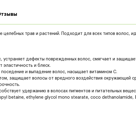
Отзывы
 целебных трав и растений. Подходит для всех типов волос, и
лос, устраняет дефекты поврежденных волос, смягчает и защищае
ет эластичность и блеск.
 поседение и выпадение волос, насыщает витамином С.
антом, защищает волосы от вредного воздействия окружающей с
рочность.
пособствует удержанию в волосах пигментов и питательных вещес
opyl betaine, ethylene glycol mono stearate, coco dethanolamide, E