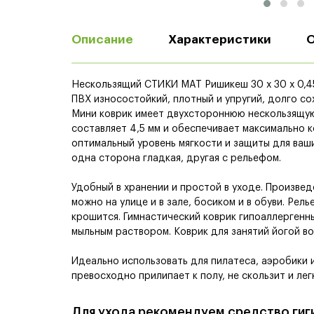
Описание
Характеристики
Нескользящий СТИКИ MAT Ришикеш 30 х 30 х 0,45
ПВХ износостойкий, плотный и упругий, долго со
Мини коврик имеет двухстороннюю нескользящую
составляет 4,5 мм и обеспечивает максимально 
оптимальный уровень мягкости и защиты для ваши
одна сторона гладкая, другая с рельефом.
Удобный в хранении и простой в уходе. Произвед
можно на улице и в зале, босиком и в обуви. Рел
крошится. Гимнастический коврик гипоаллергенн
мыльным раствором. Коврик для занятий йогой в
Идеально использовать для пилатеса, аэробики и 
превосходно прилипает к полу, не скользит и лег
Для ухода рекомендуем средство гиги