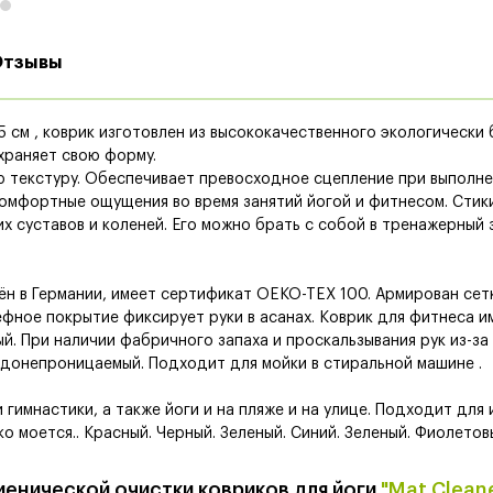
Отзывы
 см , коврик изготовлен из высококачественного экологически 
храняет свою форму.
 текстуру. Обеспечивает превосходное сцепление при выполне
комфортные ощущения во время занятий йогой и фитнесом. Сти
х суставов и коленей. Его можно брать с собой в тренажерный 
ён в Германии, имеет сертификат OEKO-TEX 100. Армирован сетк
ьефное покрытие фиксирует руки в асанах. Коврик для фитнеса и
ый. При наличии фабричного запаха и проскальзывания рук из-з
одонепроницаемый. Подходит для мойки в стиральной машине .
гимнастики, а также йоги и на пляже и на улице. Подходит для 
ко моется.. Красный. Черный. Зеленый. Синий. Зеленый. Фиолетов
енической очистки ковриков для йоги
"Mat Clean