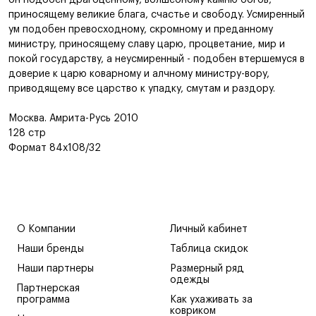
он подобен драгоценному, волшебному камню богов,
приносящему великие блага, счастье и свободу. Усмиренный
ум подобен превосходному, скромному и преданному
министру, приносящему славу царю, процветание, мир и
покой государству, а неусмиренный - подобен втершемуся в
доверие к царю коварному и алчному министру-вору,
приводящему все царство к упадку, смутам и раздору.
Москва. Амрита-Русь 2010
128 стр
Формат 84х108/32
О Компании
Личный кабинет
Наши бренды
Таблица скидок
Наши партнеры
Размерный ряд
одежды
Партнерская
программа
Как ухаживать за
ковриком