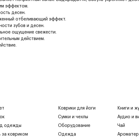
им эффектом.
ость десен.
аженный отбеливающий эффект.
ости зубов и десен.
льное ощущение свежести.
ительным действием.
йствие.
ет
Коврики для йоги
Книги и ж
ок
Сумки и чехлы
Аудио и в
яд одежды
Оборудование
Чай
ь за ковриком
Одежда
Ароматер