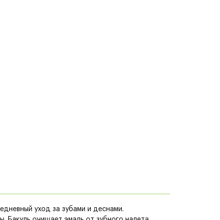
дневный уход за зубами и деснами.
. Бакуль очищает эмаль от зубного налета,