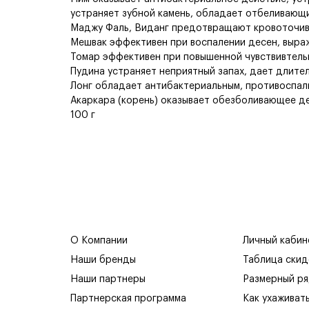
устраняет зубной камень, обладает отбеливающ
Маджу Фаль, Виданг предотвращают кровоточив
Мешвак эффективен при воспалении десен, выр
Томар эффективен при повышенной чувствивтельн
Пудина устраняет неприятный запах, дает длите
Лонг обладает антибактериальным, противоспал
Акаркара (корень) оказывает обезболивающее де
100 г
О Компании
Личный кабин
Наши бренды
Таблица скид
Наши партнеры
Размерный р
Партнерская программа
Как ухаживат