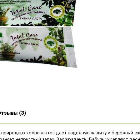
тзывы (3)
 природных компонентов дает надежную защиту и бережный еже
раняет неприятный запах. Ваджраданти, Бабуль укрепляют десны