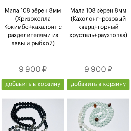
Мала 108 зёрен 8мм
Мала 108 зёрен 8мм
(Хризоколла
(Кахолонг+розовый
Кокимбо+кахалонг с
кварц+горный
разделителями из
хрусталь+раухтопаз)
лавы и рыбкой)
9 900 ₽
9 900 ₽
добавить в корзину
добавить в корзину