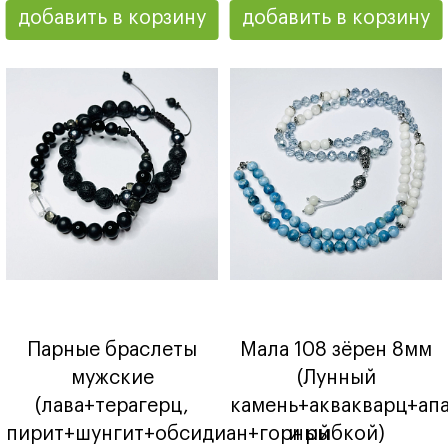
добавить в корзину
добавить в корзину
Парные браслеты
Мала 108 зёрен 8мм
мужские
(Лунный
(лава+терагерц,
камень+аквакварц+ап
пирит+шунгит+обсидиан+горный
и рыбкой)