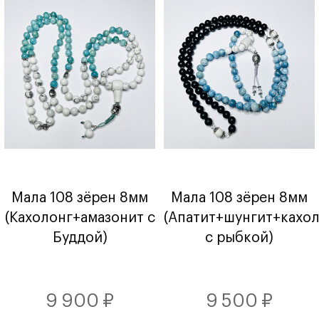
Мала 108 зёрен 8мм
Мала 108 зёрен 8мм
(Кахолонг+амазонит с
(Апатит+шунгит+кахо
Буддой)
с рыбкой)
9 900 ₽
9 500 ₽