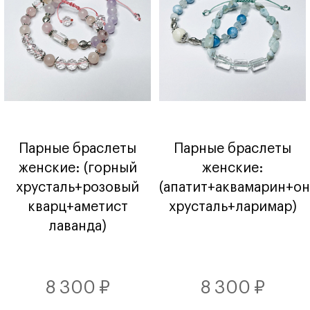
Парные браслеты
Парные браслеты
женские: (горный
женские:
хрусталь+розовый
(апатит+аквамарин+о
кварц+аметист
хрусталь+ларимар)
лаванда)
8 300 ₽
8 300 ₽