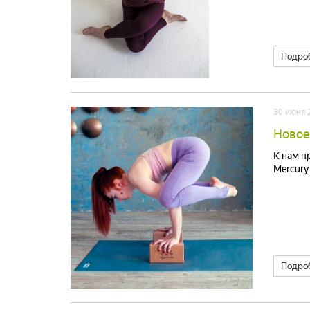
Подро
30 июня 
Новое
К нам п
Mercury
Подро