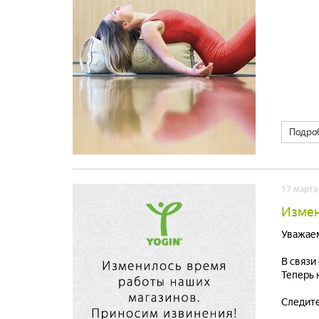
Подро
17 марта
Измен
Уважаем
В связи
Теперь 
Следите