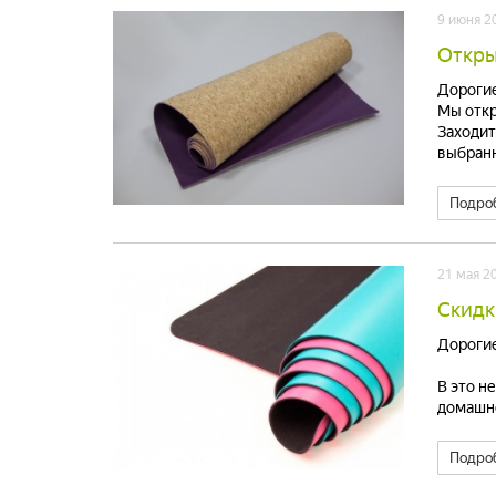
9 июня 2
Откры
Дорогие
Мы откр
Заходит
выбранн
Подро
21 мая 2
Скидк
Дорогие
В это н
домашне
Подро