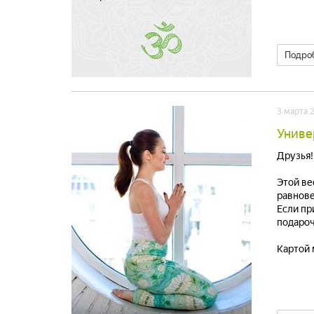
Подро
3 марта 
Униве
Друзья!
Этой ве
равнове
Если пр
подароч
Картой 