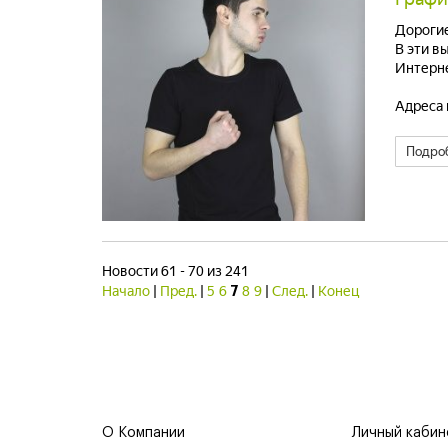
Дорогие
В эти в
Интерне
Адреса 
Подро
Новости 61 - 70 из 241
Начало
|
Пред.
|
5
6
8
9
|
След.
|
Конец
7
О Компании
Личный кабин