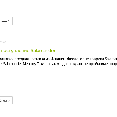
бнее
2020
 поступление Salamander
ришла очередная поставка из Испании! Фиолетовые коврики Salaman
 и Salamander Mercury Travel, а так же долгожданные пробковые опо
бнее