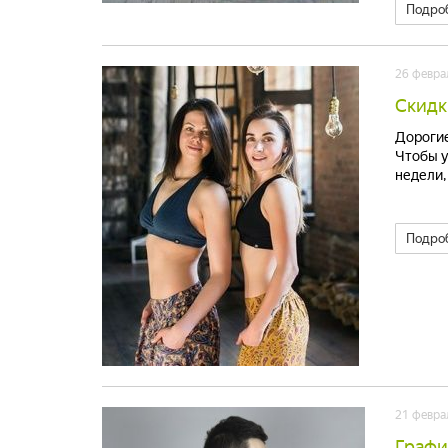
Подро
26 февра
Скидк
Дорогие
Чтобы у
недели,
Подро
21 февра
Графи