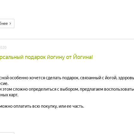
бнее
2020
рсальный подарок йогину от Йогина!
сной особенно хочется сделать подарок, связанный с йогой, здоро
сие.
и этом сложно определиться с выбором, предлагаем воспользоватьс
ных карт.
можно оплатить всю покупку, или ее часть.