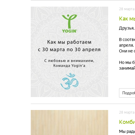
28 марта
Как м
Друзья,
В соотв
апреля.
Они не 
Но мы б
занимай
Подро
28 марта
Комби
Мы рады